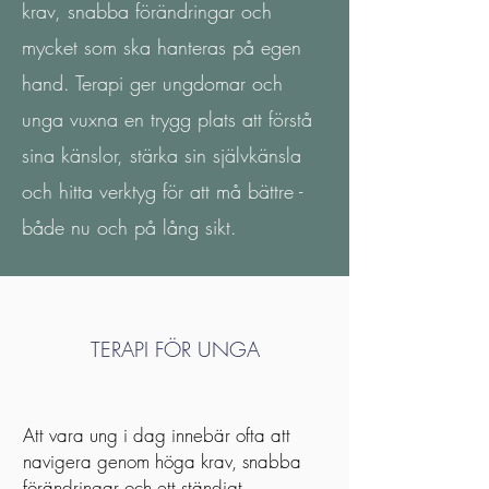
krav, snabba förändringar och
mycket som ska hanteras på egen
hand. Terapi ger ungdomar och
unga vuxna en trygg plats att förstå
sina känslor, stärka sin självkänsla
och hitta verktyg för att må bättre -
både nu och på lång sikt.
TERAPI FÖR UNGA
Att vara ung i dag innebär ofta att
navigera genom höga krav, snabba
förändringar och ett ständigt