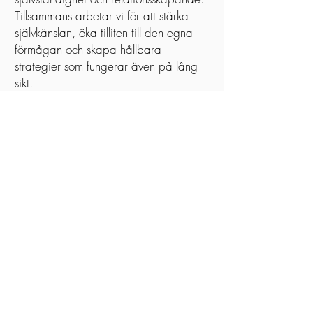
Tillsammans arbetar vi för att stärka
självkänslan, öka tilliten till den egna
förmågan och skapa hållbara
strategier som fungerar även på lång
sikt.
Terapi är inte att “vara svag” – det är
ett aktivt steg mot att ta hand om sig
själv. Med rätt stöd, kunskap och
verktyg är förändring möjlig, och
många upplever att terapin blir en
viktig investering i både nuet och
framtiden.
BOKA
TILLBAKA